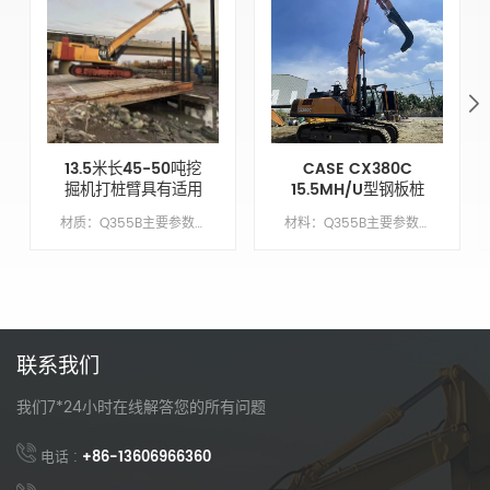
13.5米长45-50吨挖
CASE CX380C
掘机打桩臂具有适用
15.5MH/U型钢板桩
于Cat350的打桩深
围堰驱动臂
材质：Q355B主要参数模型CAT350动臂长度9.6M臂长4.2米锤头臂XM手臂油缸类型外贸类型（国外）配重X吨
材料：Q355B主要参数模型CX380C繁荣长度10.5 米臂长5米臂缸类型外贸类型（外国）配重7吨
度
联系我们
我们7*24小时在线解答您的所有问题
电话 :
+86-13606966360