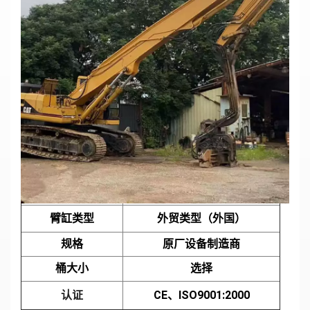
CAT330重型打桩臂挖掘机，适用于深基础工
程，可定制
主要参数
型号
CAT330
类型
打桩挖掘机
长度
选择
材料
Q355B 或 Q690D
新的
健康）状况
臂缸类型
外贸类型（外国）
原厂设备制造商
规格
桶大小
选择
认证
CE、ISO9001:2000