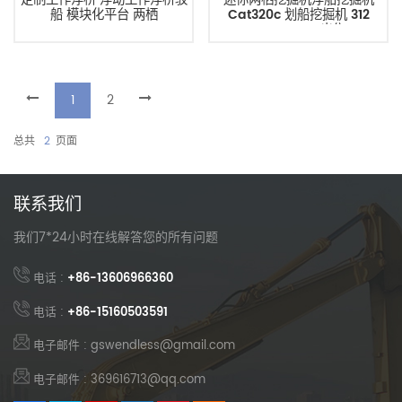
船 模块化平台 两栖
Cat320c 划船挖掘机 312
320c 320d 出售
1
2
总共
2
页面
联系我们
我们7*24小时在线解答您的所有问题
电话 :
+86-13606966360
电话 :
+86-15160503591
电子邮件 : gswendless@gmail.com
电子邮件 : 369616713@qq.com