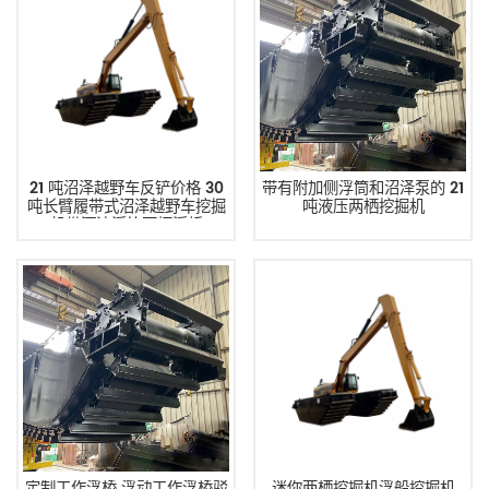
21 吨沼泽越野车反铲价格 30
带有附加侧浮筒和沼泽泵的 21
吨长臂履带式沼泽越野车挖掘
吨液压两栖挖掘机
机带河流浮箱两栖浮桥
定制工作浮桥 浮动工作浮桥驳
迷你两栖挖掘机浮船挖掘机