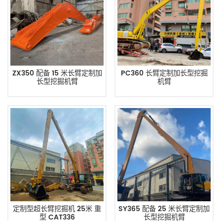
ZX350 配备 15 米长臂定制加
PC360 长臂定制加长型挖掘
长型挖掘机臂
机臂
定制型超长臂挖掘机 25米 重
SY365 配备 25 米长臂定制加
型 CAT336
长型挖掘机臂