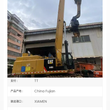
CAT349重型基础施工液压挖掘机用打桩臂
主要参数
型号：CAT349
类型：打桩挖掘机臂
长度：选择
材料：
Q355B 或 Q690D
状态：全新
臂式气缸类型：
外贸类型（外国）
规格：OEM
水桶容量：选择
认证：
CE、ISO9001:2000
CAT349D
编号 :
TT
支付 :
China Fujian
产品产地 :
XIAMEN
装运港口 :