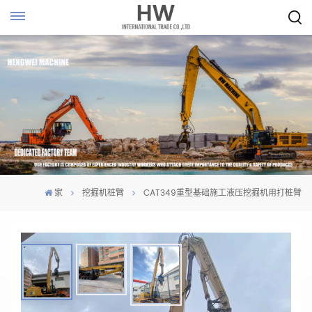
家
挖掘机桩臂
CAT349重型基础施工液压挖掘机用打桩臂