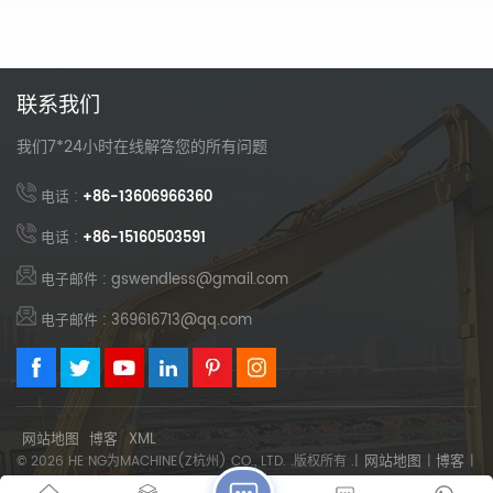
联系我们
我们7*24小时在线解答您的所有问题
电话 :
+86-13606966360
电话 :
+86-15160503591
电子邮件 : gswendless@gmail.com
电子邮件 : 369616713@qq.com
网站地图
博客
XML
网站地图
博客
© 2026 HE NG为MACHINE(Z杭州) CO., LTD. .版权所有 .|
|
|
XML
隐私政策
|
支持IPV6网络