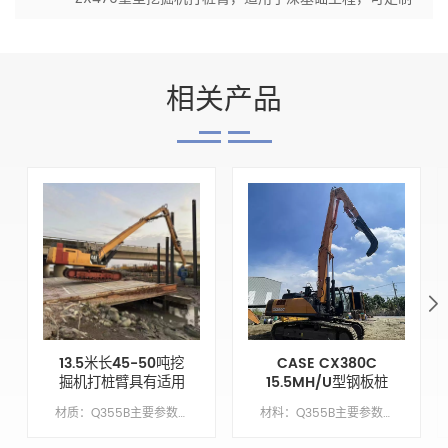
相关产品
13.5米长45-50吨挖
CASE CX380C
掘机打桩臂具有适用
15.5MH/U型钢板桩
于Cat350的打桩深
围堰驱动臂
材质：Q355B主要参数模型CAT350动臂长度9.6M臂长4.2米锤头臂XM手臂油缸类型外贸类型（国外）配重X吨
材料：Q355B主要参数模型CX380C繁荣长度10.5 米臂长5米臂缸类型外贸类型（外国）配重7吨
度