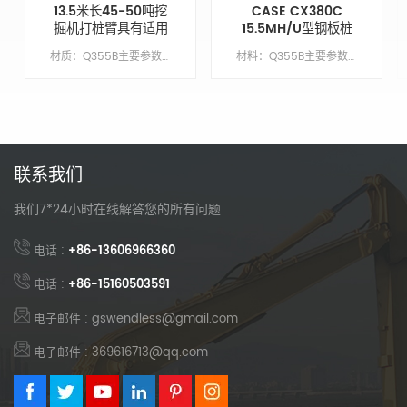
13.5米长45-50吨挖
CASE CX380C
掘机打桩臂具有适用
15.5MH/U型钢板桩
于Cat350的打桩深
围堰驱动臂
材质：Q355B主要参数模型CAT350动臂长度9.6M臂长4.2米锤头臂XM手臂油缸类型外贸类型（国外）配重X吨
材料：Q355B主要参数模型CX380C繁荣长度10.5 米臂长5米臂缸类型外贸类型（外国）配重7吨
度
联系我们
我们7*24小时在线解答您的所有问题
电话 :
+86-13606966360
电话 :
+86-15160503591
电子邮件 : gswendless@gmail.com
电子邮件 : 369616713@qq.com