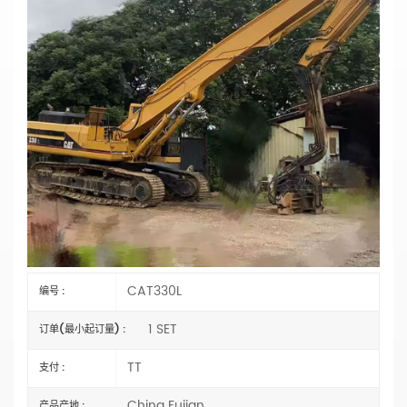
定制 CAT330L 挖掘机桩臂，用于地基施工，
厂家直销
主要参数
型号：CAT330L
类型：打桩挖掘机臂
长度：选择
材料：
Q355B 或 Q690D
状态：全新
臂式气缸类型：
外贸类型（外国）
规格：OEM
水桶容量：选择
认证：
CE、ISO9001:2000
CAT330L
编号 :
1 SET
订单(最小起订量) :
TT
支付 :
China Fujian
产品产地 :