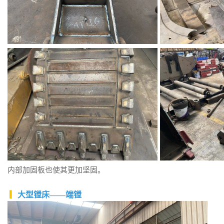
内部加固板也使其更加坚固。
▎
大型镗床——端镗