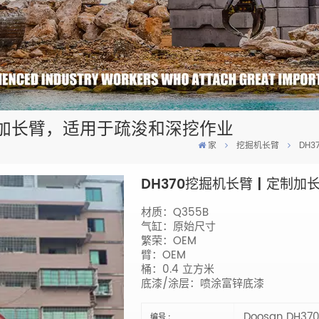
定制加长臂，适用于疏浚和深挖作业
家
挖掘机长臂
DH
DH370挖掘机长臂 | 定制
材质：Q355B
气缸：原始尺寸
繁荣：OEM
臂：OEM
桶：0.4 立方米
底漆/涂层：喷涂富锌底漆
Doosan DH37
编号 :