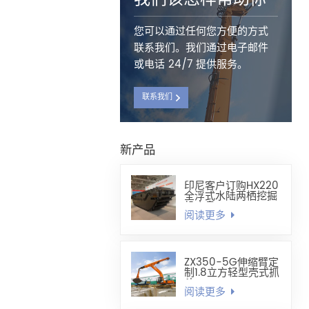
您可以通过任何您方便的方式
联系我们。我们通过电子邮件
或电话 24/7 提供服务。
联系我们
新产品
印尼客户订购HX220
全浮式水陆两栖挖掘
机底盘
阅读更多
ZX350-5G伸缩臂定
制1.8立方轻型壳式抓
斗
阅读更多