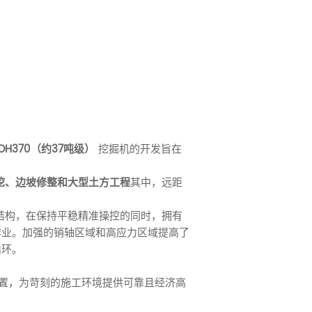
DH370（约37吨级）
挖掘机的开发旨在
挖、边坡修整和大型土方工程
其中，远距
何结构，在保持平稳精准操控的同时，拥有
作业。加强的销轴区域和高应力区域提高了
循环。
置，为苛刻的施工环境提供可靠且经济高