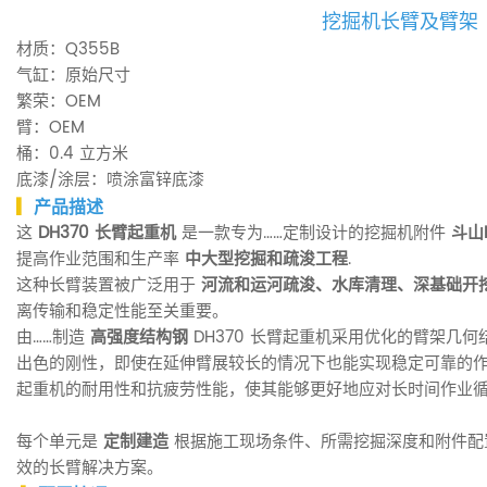
挖掘机长臂及臂架
材质：Q355B
气缸：原始尺寸
繁荣：OEM
臂：OEM
桶：0.4 立方米
底漆/涂层：喷涂富锌底漆
▎
产品描述
这
DH370 长臂起重机
是一款专为……定制设计的挖掘机附件
斗山
提高作业范围和生产率
中大型挖掘和疏浚工程
.
这种长臂装置被广泛用于
河流和运河疏浚、水库清理、深基础开
离传输和稳定性能至关重要。
由……制造
高强度结构钢
DH370 长臂起重机采用优化的臂架几
出色的刚性，即使在延伸臂展较长的情况下也能实现稳定可靠的
起重机的耐用性和抗疲劳性能，使其能够更好地应对长时间作业
每个单元是
定制建造
根据施工现场条件、所需挖掘深度和附件配
效的长臂解决方案。