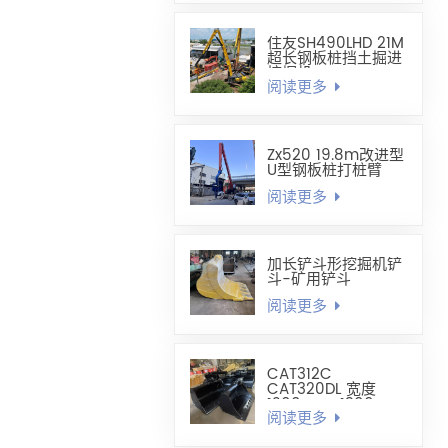
住友SH490LHD 21M
超长钢板桩挡土掘进
挖掘机
阅读更多
Zx520 19.8m改进型
U型钢板桩打桩臂
阅读更多
加长铲斗形挖掘机铲
斗-矿用铲斗
阅读更多
CAT312C
CAT320DL 宽度
1200mm-1300mm
阅读更多
调平铲斗