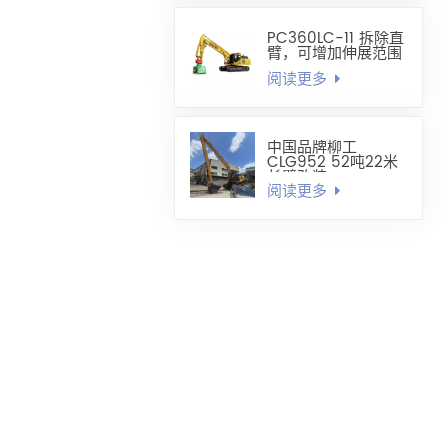
PC360LC-11 拆除直
臂，可增加伸展范围
阅读更多
中国品牌柳工
CLG952 52吨22米
长臂改装
阅读更多