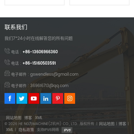
联系我们
我们7*24小时在线解答您的所有问题
电话 :
+86-13606966360
电话 :
+86-15160503591
电子邮件 : gswendless@gmail.com
电子邮件 : 369616713@qq.com
网站地图
博客
XML
网站地图
博客
© 2026 HE NG为MACHINE(Z杭州) CO., LTD. .版权所有 .|
|
|
XML
隐私政策
|
支持IPV6网络