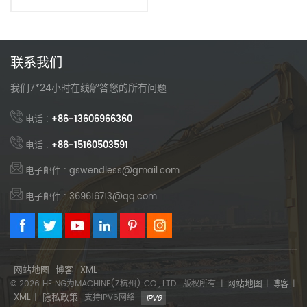
联系我们
我们7*24小时在线解答您的所有问题
电话 :
+86-13606966360
电话 :
+86-15160503591
电子邮件 : gswendless@gmail.com
电子邮件 : 369616713@qq.com
网站地图
博客
XML
网站地图
博客
© 2026 HE NG为MACHINE(Z杭州) CO., LTD. .版权所有 .|
|
|
XML
隐私政策
|
支持IPV6网络