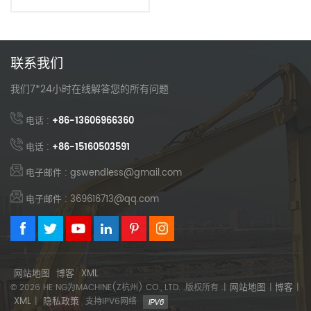
联系我们
我们7*24小时在线解答您的所有问题
电话 :
+86-13606966360
电话 :
+86-15160503591
电子邮件 : gswendless@gmail.com
电子邮件 : 369616713@qq.com
网站地图
博客
XML
网站地图
博客
© 2026 HE NG为MACHINE(Z杭州) CO., LTD. .版权所有 .|
|
|
XML
隐私政策
|
支持IPV6网络