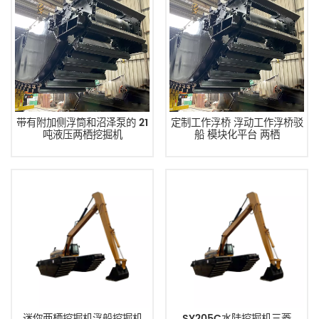
带有附加侧浮筒和沼泽泵的 21
定制工作浮桥 浮动工作浮桥驳
吨液压两栖挖掘机
船 模块化平台 两栖
迷你两栖挖掘机浮船挖掘机
SY205C水陆挖掘机三菱