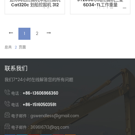
Cat320c 划船挖掘机 312
6D34-TL工作重量
320c 320d 出售
20900kg，铲斗容量0.83平
方米
1
2
总共
2
页面
联系我们
我们7*24小时在线解答您的所有问题
电话 :
+86-13606966360
电话 :
+86-15160503591
电子邮件 : gswendless@gmail.com
电子邮件 : 369616713@qq.com