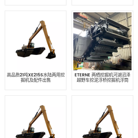
高品质21吨XE215S水陆两用挖
ETERNE 两栖挖掘机河湖沼泽
掘机及配件出售
越野车挖泥浮桥挖掘机浮筒