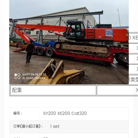
恒威机械热销板桩打桩臂和臂，适用于各种挖
掘机
材质：Q355B
主要参数
模型
SY200 XE
动臂长度
臂长
锤头臂
手臂油缸类型
外贸类
配重
SY200 XE200 Cat320
编号 :
1 set
订单(最小起订量) :