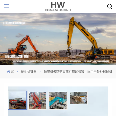
家
挖掘机桩臂
恒威机械热销板桩打桩臂和臂，适用于各种挖掘机