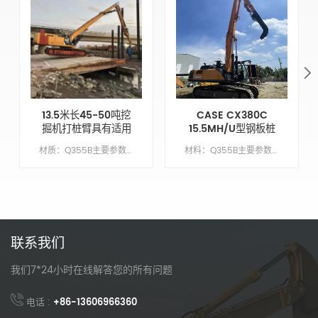
13.5米长45-50吨挖
CASE CX380C
掘机打桩臂具有适用
15.5MH/U型钢板桩
于Cat350的打桩深
围堰驱动臂
材质：Q355B主要参数模型CAT350动臂长度9.6M臂长4.2米锤头臂XM手臂油缸类型外贸类型（国外）配重X吨
材料：Q355B主要参数模型CX380C繁荣长度10.5 米臂长5米臂缸类型外贸类型（外国）配重7吨
度
联系我们
我们7*24小时在线解答您的所有问题
电话 :
+86-13606966360