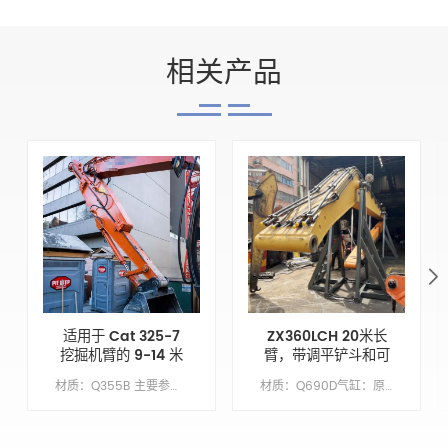
相关产品
适用于 Cat 325-7
ZX360LCH 20米长
挖掘机臂的 9-14 米
臂，带调平铲斗和可
可伸缩斗杆增强挖掘
拆卸铲斗齿
材质：Q355B 主要参数 模型 CAT325-7 动臂长度 XX 臂长 9 铲斗容积/M&sup3; 0.7 配重 不需要
材质：Q690D气缸：原始尺寸繁荣：1137万臂长：8.63 米桶：1.5 立方米底漆/涂层：喷涂富锌底漆
能力