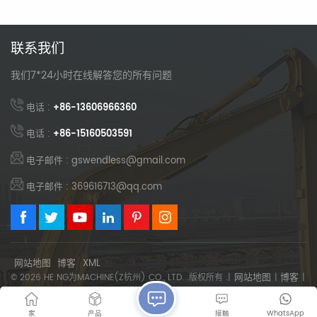
联系我们
我们7*24小时在线解答您的所有问题
电话 :
+86-13606966360
电话 :
+86-15160503591
电子邮件 : gswendless@gmail.com
电子邮件 : 369616713@qq.com
网站地图
博客
XML
网站地图
博客
© 2026 HE NG为MACHINE(Z杭州) CO., LTD. .版权所有 .|
|
|
XML
隐私政策
|
支持IPV6网络
家
产品
接触
WhatsApp