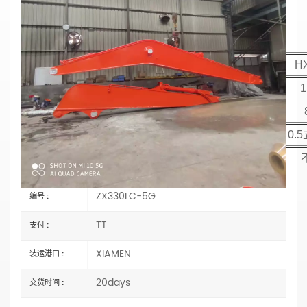
日立 ZX330LC-5G 19M 超级挖掘机长臂
材质：Q355B
主要参数
模型
H
动臂长度
臂长
铲斗容积/M³
0.
配重
ZX330LC-5G
编号 :
TT
支付 :
XIAMEN
装运港口 :
20days
交货时间 :