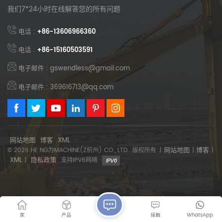
我们7*24小时在线解答您的所有问题
电话 :
+86-13606966360
电话 :
+86-15160503591
电子邮件 : gswendless@gmail.com
电子邮件 : 369616713@qq.com
网站地图
博客
XML
网站地图
博客
© 2026 HE NG为MACHINE(Z杭州) CO., LTD. .版权所有 .|
|
|
XML
隐私政策
|
支持IPV6网络
家
产品
接触
WhatsApp