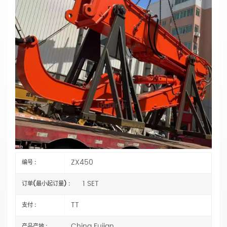
ZX450挖掘机桩臂，适用于高效桩基和地基工
程，重型，厂家直销
主要参数
型号：ZX450
类型：打桩挖掘机臂
长度：选择
材料：
Q355B 或 Q690D
状态：全新
Loading...
机械臂气缸类型：
外贸类型（外国）
规格：OEM
水桶容量：选择
认证：
CE、ISO9001:2000
ZX450
编号 :
1 SET
订单(最小起订量) :
TT
支付 :
China Fujian
产品产地 :