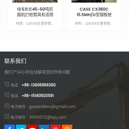
13.5米长45-50吨挖
CASE CX380C
掘机打桩臂具有适用
15.5MH/U型钢板桩
于Cat350的打桩深
围堰驱动臂
材质：Q355B主要参数模型CAT350动臂长度9.6M臂长4.2米锤头臂XM手臂油缸类型外贸类型（国外）配重X吨
材料：Q355B主要参数模型CX380C繁荣长度10.5 米臂长5米臂缸类型外贸类型（外国）配重7吨
度
联系我们
我们7*24小时在线解答您的所有问题
电话 :
+86-13606966360
电话 :
+86-15160503591
电子邮件 : gswendless@gmail.com
电子邮件 : 369616713@qq.com