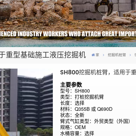
用于重型基础施工液压挖掘机
家
挖掘机桩臂
SH800挖掘机桩臂，适用于
主要参数
型号：SH800
类型：打桩挖掘机臂
长度：选择
材料：
Q355B 或 Q690D
状态：全新
臂式气缸类型：
外贸类型（外国）
规格：OEM
水桶容量：选择