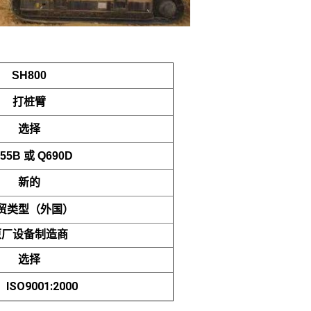
SH800
打桩臂
选择
55B 或 Q690D
新的
贸类型（外国）
原厂设备制造商
选择
、ISO9001:2000