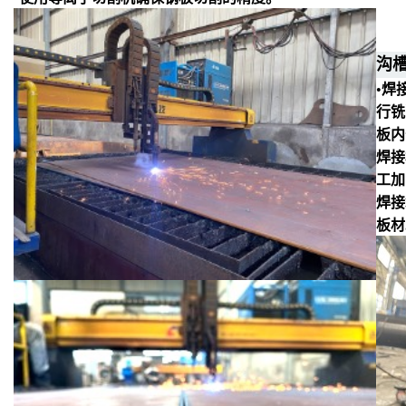
沟
•焊
行铣
板内
焊接
工加
焊接
板材