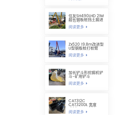
住友SH490LHD 21M
超长钢板桩挡土掘进
挖掘机
阅读更多
Zx520 19.8m改进型
U型钢板桩打桩臂
阅读更多
加长铲斗形挖掘机铲
斗-矿用铲斗
阅读更多
CAT312C
CAT320DL 宽度
1200mm-1300mm
阅读更多
调平铲斗