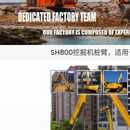
SH800挖掘机桩臂，适