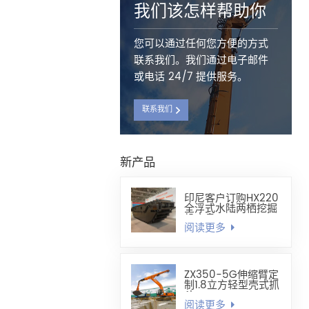
我们该怎样帮助你
您可以通过任何您方便的方式
联系我们。我们通过电子邮件
或电话 24/7 提供服务。
联系我们
新产品
印尼客户订购HX220
全浮式水陆两栖挖掘
机底盘
阅读更多
ZX350-5G伸缩臂定
制1.8立方轻型壳式抓
斗
阅读更多