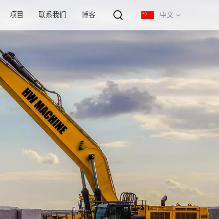
项目
联系我们
博客
中文
English
français
русский
español
português
中文