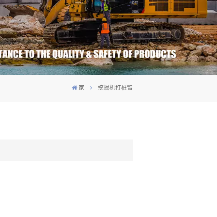
家
挖掘机打桩臂