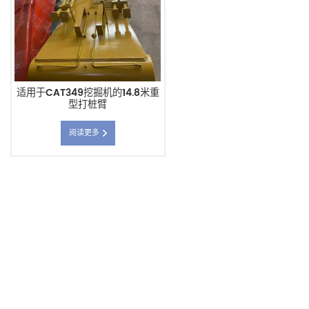
适用于CAT349挖掘机的14.8米重
型打桩臂
阅读更多