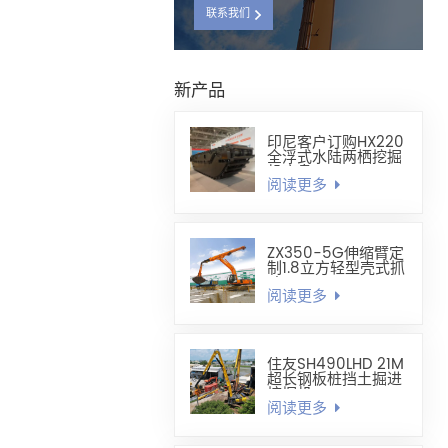
联系我们
新产品
印尼客户订购HX220
全浮式水陆两栖挖掘
机底盘
阅读更多
ZX350-5G伸缩臂定
制1.8立方轻型壳式抓
斗
阅读更多
住友SH490LHD 21M
超长钢板桩挡土掘进
挖掘机
阅读更多