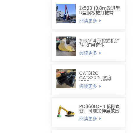
Zx520 19.8m改进型
U型钢板桩打桩臂
阅读更多
加长铲斗形挖掘机铲
斗-矿用铲斗
阅读更多
CAT312C
CAT320DL 宽度
1200mm-1300mm
阅读更多
调平铲斗
PC360LC-11 拆除直
臂，可增加伸展范围
阅读更多