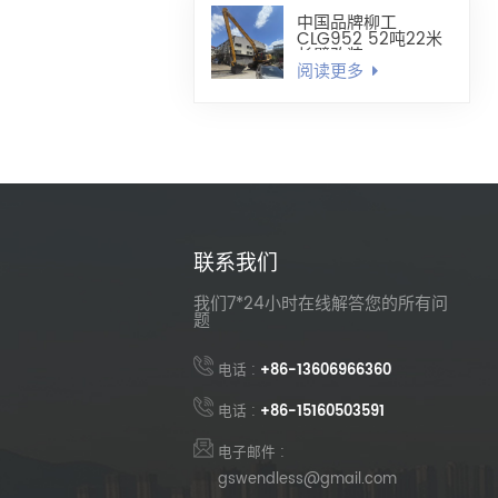
中国品牌柳工
CLG952 52吨22米
长臂改装
阅读更多
联系我们
我们7*24小时在线解答您的所有问
题
电话 :
+86-13606966360
电话 :
+86-15160503591
电子邮件 :
gswendless@gmail.com