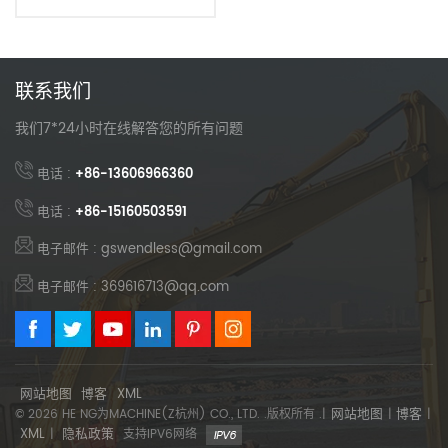
联系我们
我们7*24小时在线解答您的所有问题
电话 :
+86-13606966360
电话 :
+86-15160503591
电子邮件 : gswendless@gmail.com
电子邮件 : 369616713@qq.com
网站地图
博客
XML
网站地图
博客
© 2026 HE NG为MACHINE(Z杭州) CO., LTD. .版权所有 .|
|
|
XML
隐私政策
|
支持IPV6网络