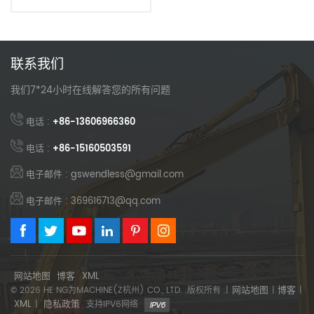
联系我们
我们7*24小时在线解答您的所有问题
电话 :
+86-13606966360
电话 :
+86-15160503591
电子邮件 : gswendless@gmail.com
电子邮件 : 369616713@qq.com
网站地图
博客
XML
网站地图
博客
© 2026 HE NG为MACHINE(Z杭州) CO., LTD. .版权所有 .|
|
|
XML
隐私政策
|
支持IPV6网络