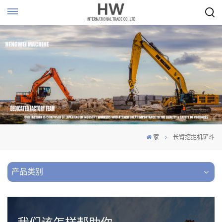
家
长臂挖掘机铲斗
产品类别