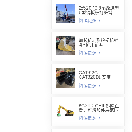
Zx520 19.8m改进型
U型钢板桩打桩臂
阅读更多
加长铲斗形挖掘机铲
斗-矿用铲斗
阅读更多
CAT312C
CAT320DL 宽度
1200mm-1300mm
阅读更多
调平铲斗
PC360LC-11 拆除直
臂，可增加伸展范围
阅读更多