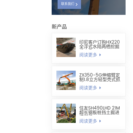
联系我们
新产品
印尼客户订购HX220
全浮式水陆两栖挖掘
机底盘
阅读更多
ZX350-5G伸缩臂定
制1.8立方轻型壳式抓
斗
阅读更多
住友SH490LHD 21M
超长钢板桩挡土掘进
挖掘机
阅读更多