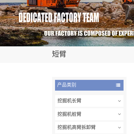
短臂
产品类别
挖掘机长臂
挖掘机桩臂
挖掘机高臂拆卸臂