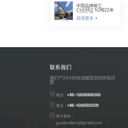
中国品牌柳工
CLG952 52吨22米
长臂改装
阅读更多
联系我们
我们7*24小时在线解答您的所有问
题
电话 :
+86-13606966360
电话 :
+86-15160503591
电子邮件 :
gswendless@gmail.com