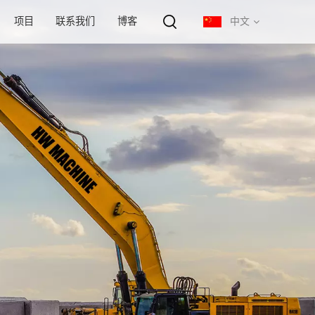
项目
联系我们
博客
中文
English
français
русский
español
português
中文