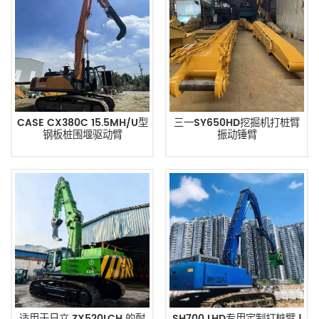
CASE CX380C 15.5MH/U型
三一SY650HD挖掘机打桩臂
钢板桩围堰驱动臂
振动锤臂
适用于日立 ZX520LCH 的耐
SH700 LHD专用定制打桩臂 |