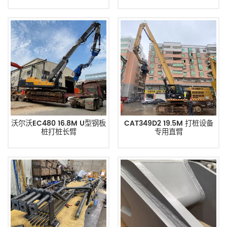
度弯曲
沃尔沃EC480 16.8M U型钢板
CAT349D2 19.5M 打桩设备
桩打桩长臂
专用直臂