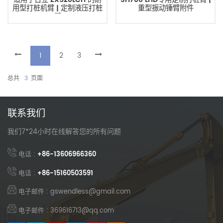
用型打桩机臂 | 定制液压打桩
重型振动锤臂附件
臂
1
2
3
总共
3
页面
联系我们
我们7*24小时在线解答您的所有问题
电话 :
+86-13606966360
电话 :
+86-15160503591
电子邮件 : gswendless@gmail.com
电子邮件 : 369616713@qq.com