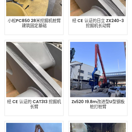
小松PC850 28米挖掘机桩臂
经 CE 认证的日立 ZX240-3
建筑固定基础
挖掘机长动臂
经 CE 认证的 CAT313 挖掘机
Zx520 19.8m改进型U型钢板
长臂
桩打桩臂