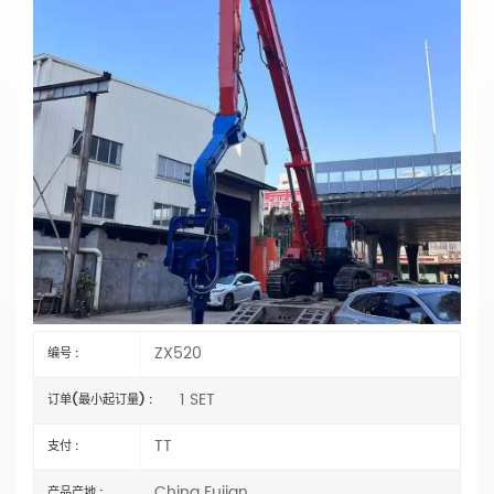
ZX520挖掘机桩臂，用于基础施工，中国制造
商重型
主要参数
型号：ZX520
类型：打桩挖掘机臂
长度：选择
材料：
Q355B 或 Q690D
状态：全新
机械臂气缸类型：
外贸类型（外国）
规格：OEM
水桶容量：选择
认证：
CE、ISO9001:2000
ZX520
编号 :
1 SET
订单(最小起订量) :
TT
支付 :
China Fujian
产品产地 :