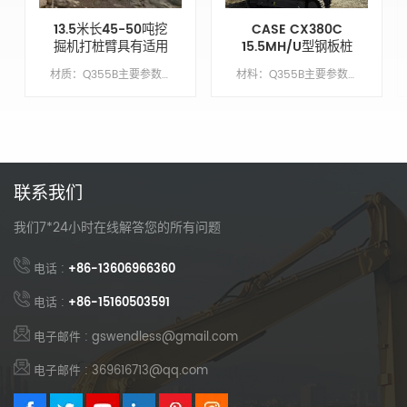
13.5米长45-50吨挖
CASE CX380C
掘机打桩臂具有适用
15.5MH/U型钢板桩
于Cat350的打桩深
围堰驱动臂
材质：Q355B主要参数模型CAT350动臂长度9.6M臂长4.2米锤头臂XM手臂油缸类型外贸类型（国外）配重X吨
材料：Q355B主要参数模型CX380C繁荣长度10.5 米臂长5米臂缸类型外贸类型（外国）配重7吨
度
联系我们
我们7*24小时在线解答您的所有问题
电话 :
+86-13606966360
电话 :
+86-15160503591
电子邮件 : gswendless@gmail.com
电子邮件 : 369616713@qq.com