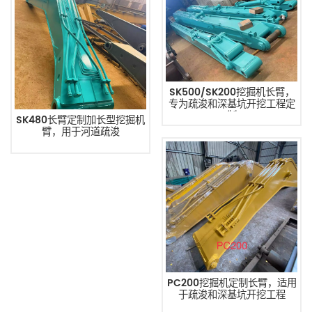
SK500/SK200挖掘机长臂，
专为疏浚和深基坑开挖工程定
制
SK480长臂定制加长型挖掘机
臂，用于河道疏浚
PC200挖掘机定制长臂，适用
于疏浚和深基坑开挖工程