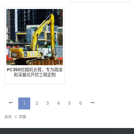
PC350挖掘机长臂，专为疏浚
和深基坑开挖工程定制
1
2
3
4
5
6
总共
6
页面