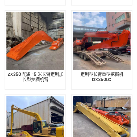
ZX350 配备 15 米长臂定制加
定制型长臂重型挖掘机
长型挖掘机臂
DX350LC