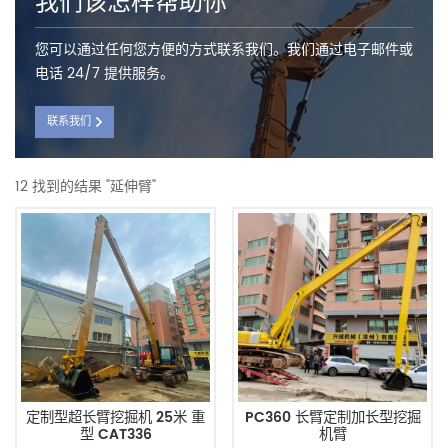
我们该怎样帮助你
您可以通过任何您方便的方式联系我们。我们通过电子邮件或
电话 24/7 提供服务。
联系我们
12 找到的结果 "延伸臂"
定制型超长臂挖掘机 25米 重
PC360 长臂定制加长型挖掘
型 CAT336
机臂