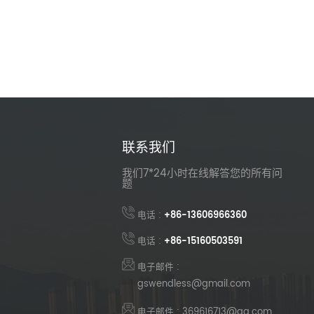
联系我们
我们7*24小时在线解答您的所有问
题
电话 :
+86-13606966360
电话 :
+86-15160503591
电子邮件 :
gswendless@gmail.com
电子邮件 : 369616713@qq.com