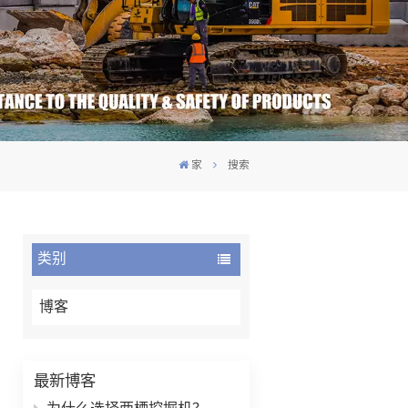
家
搜索
类别
博客
最新博客