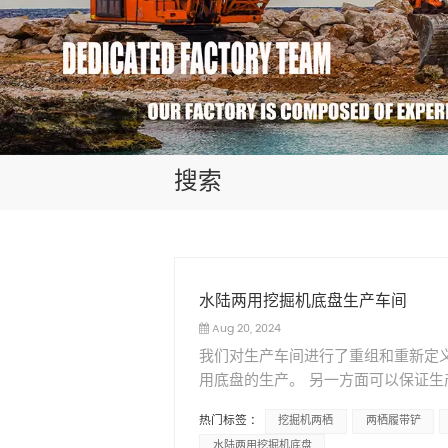
搜索
水陆两用挖掘机底盘生产车间
Aug 20, 2024
我们对生产车间进行了重组和重新定
用底盘的生产。 另一方面可以保证生
造解决方案，让客户拥有简单、快捷
热门标签 :
挖掘机两栖
两栖履带铲
水陆两用挖掘机底盘