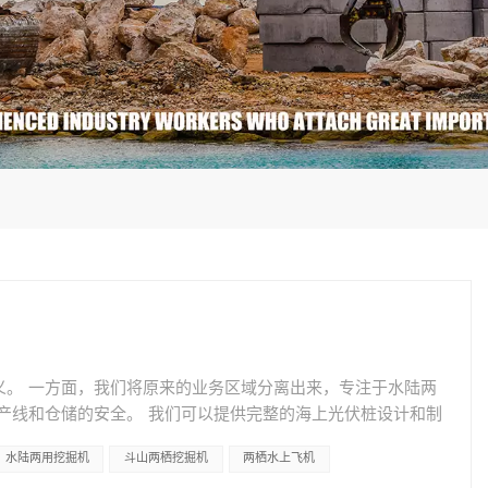
义。 一方面，我们将原来的业务区域分离出来，专注于水陆两
产线和仓储的安全。 我们可以提供完整的海上光伏桩设计和制
的采购体验。
水陆两用挖掘机
斗山两栖挖掘机
两栖水上飞机