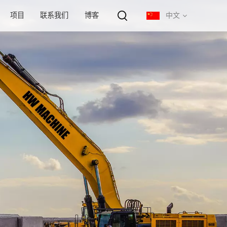
项目
联系我们
博客
中文
English
français
русский
español
português
中文