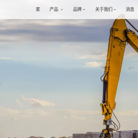
家
产品
品牌
关于我们
消息