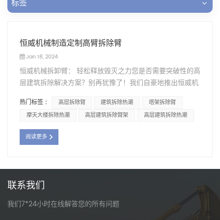
标签
恒威机械制造定制高臂拆除臂
Jan 18, 2024
恒威机械拆卸臂： 轻松释放毁灭之力您是否需要突破性的高
层建筑拆除解决方案？别再犹豫了！我们自豪地推出恒威机
械拆除臂，这是一款专门定制的超长臂，旨在彻底改变建筑
热门标签 :
高层拆除臂
建筑拆除热潮
塔架拆除臂
拆除领域。这款先进的拆除臂经过精心制作和完美设计，专
摩天大楼拆除热潮
高层建筑拆除臂架
高层建筑拆除热潮
为满足高层拆除项目的独特需求而定制。其无与伦比的长度
和强度使其成为对抗高耸结构的强大力量，确保拆除过程快
阅读更多
速高效。轻松释放破坏力量，恒威机械拆除臂轻松达到前所
未有的高度。它配备了最先进的技术和创新功能，提供卓越
的性能，同时保持最大的安全性。这款卓越的拆除臂兼具强
度和多功能性，拥有广泛的应用范围。从摩天大楼到钢筋混
联系我们
凝土建筑，没有什么能阻挡它。毫不费力地拆除结构，为进
步和新的开始腾出空间。恒威机械拆除臂与您现有的建筑设
我们7*24小时在线解答您的所有问题
备无缝集成，让您沉浸在效率之美中。其无缝兼容性可实现