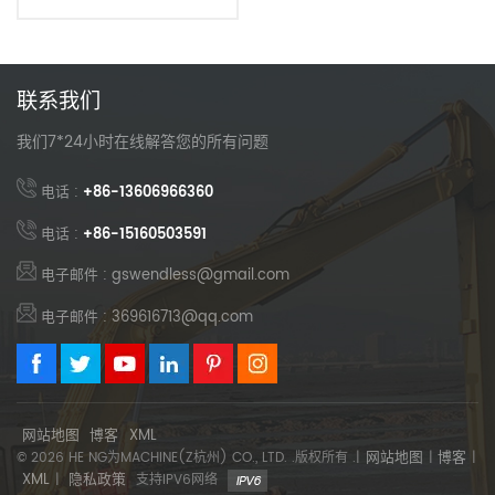
联系我们
我们7*24小时在线解答您的所有问题
电话 :
+86-13606966360
电话 :
+86-15160503591
电子邮件 : gswendless@gmail.com
电子邮件 : 369616713@qq.com
网站地图
博客
XML
网站地图
博客
© 2026 HE NG为MACHINE(Z杭州) CO., LTD. .版权所有 .|
|
|
XML
隐私政策
|
支持IPV6网络