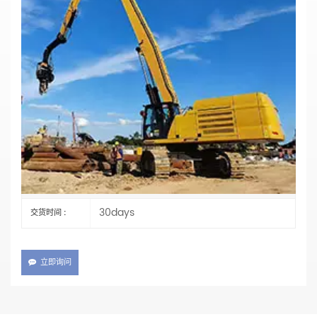
CAT 349专用定制打桩臂 | 重型振动锤臂附件
材料：Q355B
主要参数
CAT349
编号 :
TT
支付 :
China Fujian
产品产地 :
XIAMEN
装运港口 :
30days
交货时间 :
立即询问