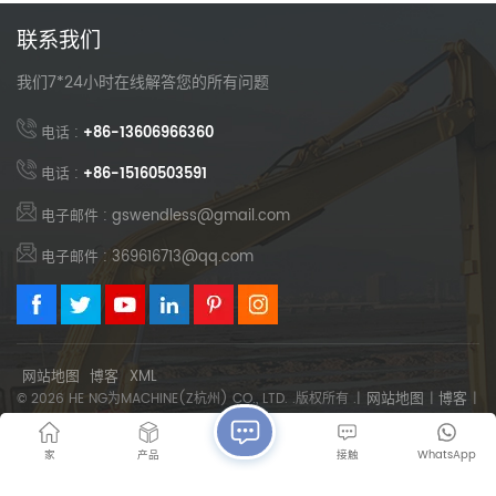
联系我们
我们7*24小时在线解答您的所有问题
电话 :
+86-13606966360
电话 :
+86-15160503591
电子邮件 : gswendless@gmail.com
电子邮件 : 369616713@qq.com
网站地图
博客
XML
网站地图
博客
© 2026 HE NG为MACHINE(Z杭州) CO., LTD. .版权所有 .|
|
|
XML
隐私政策
|
支持IPV6网络
家
产品
接触
WhatsApp