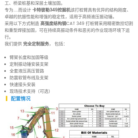
工、桥梁桩基和深层土壤加固。
专为……而设计
卡特彼勒349挖掘机
该打桩臂具有优异的结构刚度、
卓越的抗振性能和增强的稳定性，适用于高频液压振动锤。
采用以下方式制造
高强度结构钢
CAT 349 打桩臂采用精密数控切割
和重型焊接加固，可在持续高振动条件和恶劣的作业现场环境下运
行。
我们提供
完全定制服务
， 包括：
臂架长度和加固等级
定制振动锤安装支架
全套液压高压管路
防震软管布线及支架
快速接头安装
现场技术支持（可选）
▎
配置情况