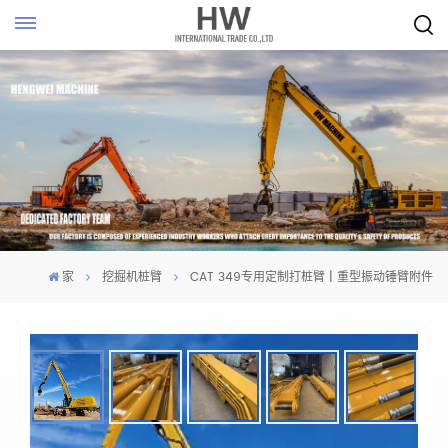
家
挖掘机桩臂
CAT 349专用定制打桩臂 | 重型振动锤臂附件