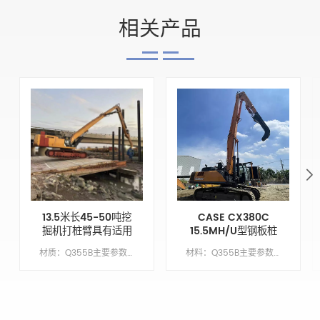
相关产品
13.5米长45-50吨挖
CASE CX380C
掘机打桩臂具有适用
15.5MH/U型钢板桩
于Cat350的打桩深
围堰驱动臂
材质：Q355B主要参数模型CAT350动臂长度9.6M臂长4.2米锤头臂XM手臂油缸类型外贸类型（国外）配重X吨
材料：Q355B主要参数模型CX380C繁荣长度10.5 米臂长5米臂缸类型外贸类型（外国）配重7吨
度