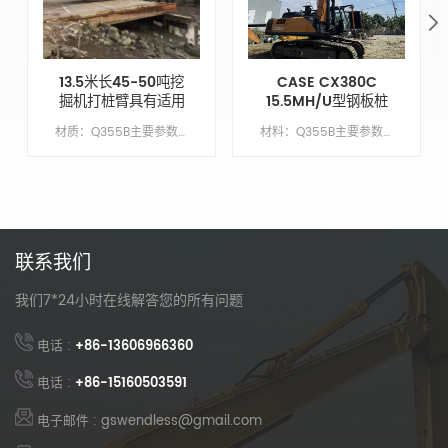
13.5米长45-50吨挖
CASE CX380C
掘机打桩臂具有适用
15.5MH/U型钢板桩
于Cat350的打桩深
围堰驱动臂
材质：Q355B主要参数模型CAT350动臂长度9.6M臂长4.2米锤头臂XM手臂油缸类型外贸类型（国外）配重X吨
材料：Q355B主要参数模型CX380C繁荣长度10.5 米臂长5米臂缸类型外贸类型（外国）配重7吨
度
联系我们
我们7*24小时在线解答您的所有问题
电话 :
+86-13606966360
电话 :
+86-15160503591
电子邮件 : gswendless@gmail.com