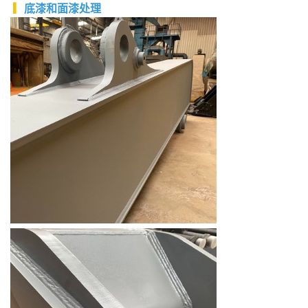
▎
底漆和面漆处理