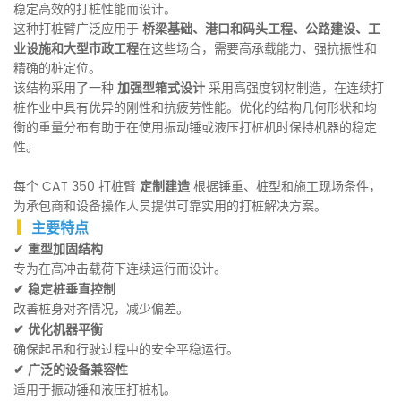
稳定高效的打桩性能而设计。
这种打桩臂广泛应用于
桥梁基础、港口和码头工程、公路建设、工
业设施和大型市政工程
在这些场合，需要高承载能力、强抗振性和
精确的桩定位。
该结构采用了一种
加强型箱式设计
采用高强度钢材制造，在连续打
桩作业中具有优异的刚性和抗疲劳性能。优化的结构几何形状和均
衡的重量分布有助于在使用振动锤或液压打桩机时保持机器的稳定
性。
每个 CAT 350 打桩臂
定制建造
根据锤重、桩型和施工现场条件，
为承包商和设备操作人员提供可靠实用的打桩解决方案。
▎
主要特点
✔
重型加固结构
专为在高冲击载荷下连续运行而设计。
✔
稳定桩垂直控制
改善桩身对齐情况，减少偏差。
✔
优化机器平衡
确保起吊和行驶过程中的安全平稳运行。
✔
广泛的设备兼容性
适用于振动锤和液压打桩机。