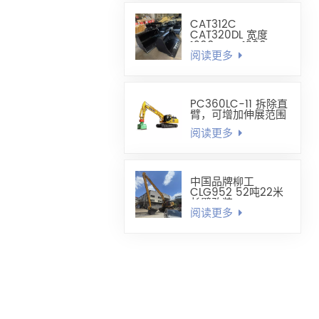
CAT312C
CAT320DL 宽度
1200mm-1300mm
阅读更多
调平铲斗
PC360LC-11 拆除直
臂，可增加伸展范围
阅读更多
中国品牌柳工
CLG952 52吨22米
长臂改装
阅读更多