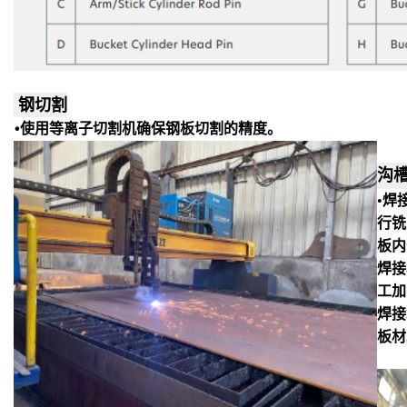
钢
切割
•使用等离子切割机确保钢板切割的精度。
沟
•焊
行铣
板内
焊接
工加
焊接
板材