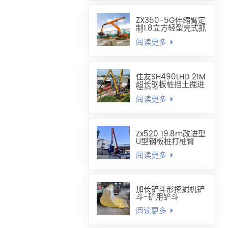
ZX350-5G伸缩臂定
制1.8立方轻型壳式抓
斗
阅读更多
住友SH490LHD 21M
超长钢板桩挡土掘进
挖掘机
阅读更多
Zx520 19.8m改进型
U型钢板桩打桩臂
阅读更多
加长铲斗形挖掘机铲
斗-矿用铲斗
阅读更多