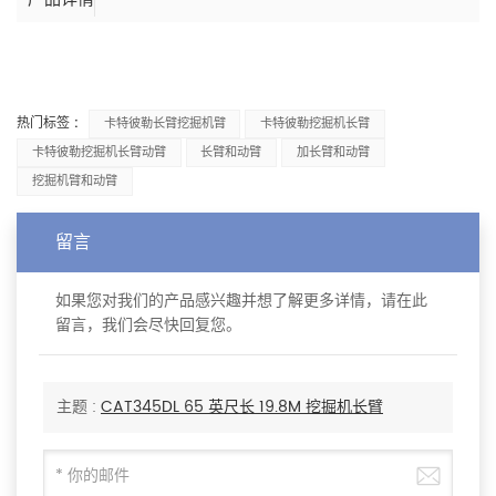
热门标签 :
卡特彼勒长臂挖掘机臂
卡特彼勒挖掘机长臂
卡特彼勒挖掘机长臂动臂
长臂和动臂
加长臂和动臂
挖掘机臂和动臂
留言
如果您对我们的产品感兴趣并想了解更多详情，请在此
留言，我们会尽快回复您。
主题 :
CAT345DL 65 英尺长 19.8M 挖掘机长臂