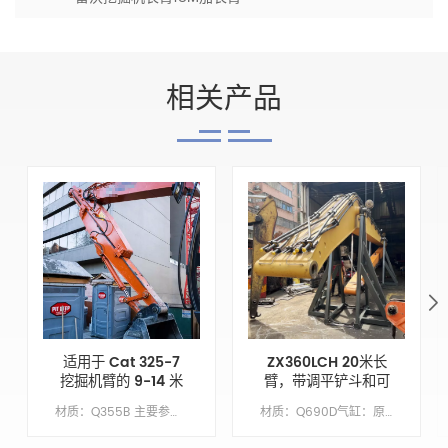
相关产品
适用于 Cat 325-7
ZX360LCH 20米长
挖掘机臂的 9-14 米
臂，带调平铲斗和可
可伸缩斗杆增强挖掘
拆卸铲斗齿
材质：Q355B 主要参数 模型 CAT325-7 动臂长度 XX 臂长 9 铲斗容积/M&sup3; 0.7 配重 不需要
材质：Q690D气缸：原始尺寸繁荣：1137万臂长：8.63 米桶：1.5 立方米底漆/涂层：喷涂富锌底漆
能力