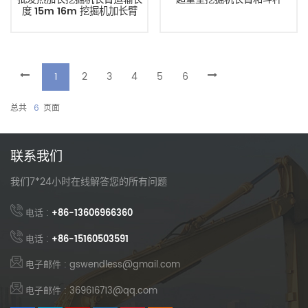
度 15m 16m 挖掘机加长臂
1
2
3
4
5
6
总共
6
页面
联系我们
我们7*24小时在线解答您的所有问题
电话 :
+86-13606966360
电话 :
+86-15160503591
电子邮件 : gswendless@gmail.com
电子邮件 : 369616713@qq.com