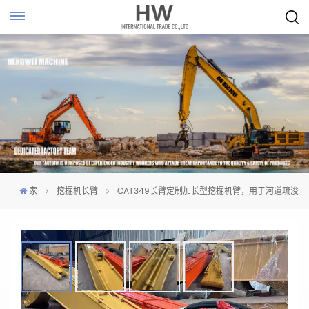
家
挖掘机长臂
CAT349长臂定制加长型挖掘机臂，用于河道疏浚