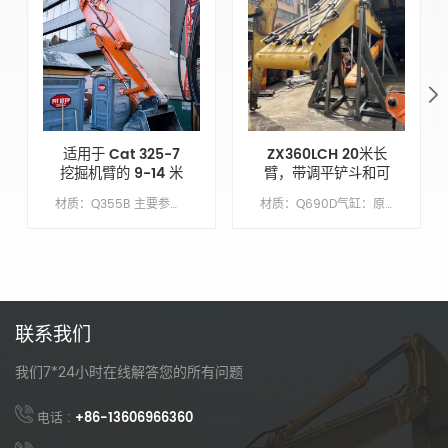
适用于 Cat 325-7
ZX360LCH 20米长
挖掘机臂的 9-14 米
臂，带调平铲斗和可
可伸缩斗杆增强挖掘
拆卸铲斗齿
材质：Q355B 主要参数 模型 CAT325-7 动臂长度 XX 臂长 9 铲斗容积/M&sup3; 0.7 配重 不需要
材质：Q690D气缸：原始尺寸繁荣：1137万臂长：8.63 米桶：1.5 立方米底漆/涂层：喷涂富锌底漆
能力
联系我们
我们7*24小时在线解答您的所有问题
电话 :
+86-13606966360