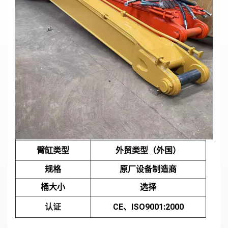
CAT349长臂定制加长型挖掘机臂，用于河道
疏浚
主要参数
型号
CAT349DL
类型
长臂挖掘机
长度
选择
材料
Q355B 或 Q690D
新的
健康）状况
臂缸类型
外贸类型（外国）
原厂设备制造商
规格
桶大小
选择
认证
CE、ISO9001:2000