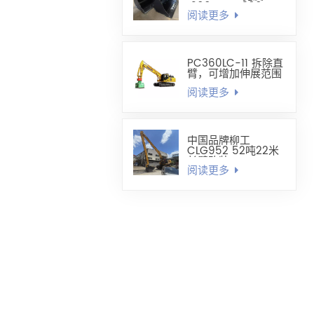
1200mm-1300mm
阅读更多
调平铲斗
PC360LC-11 拆除直
臂，可增加伸展范围
阅读更多
中国品牌柳工
CLG952 52吨22米
长臂改装
阅读更多