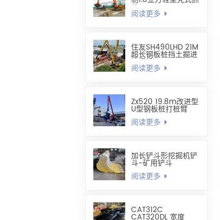
斗
阅读更多
住友SH490LHD 21M
超长钢板桩挡土掘进
挖掘机
阅读更多
Zx520 19.8m改进型
U型钢板桩打桩臂
阅读更多
加长铲斗形挖掘机铲
斗-矿用铲斗
阅读更多
CAT312C
CAT320DL 宽度