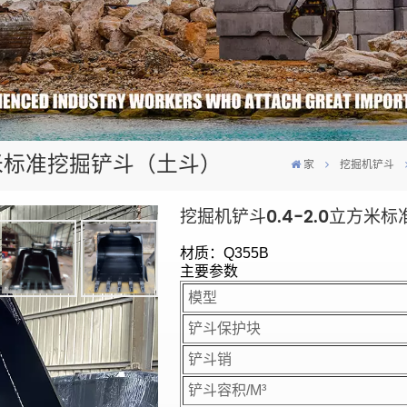
方米标准挖掘铲斗（土斗）
家
挖掘机铲斗
挖掘机铲斗0.4-2.0立方米
材质：Q355B
主要参数
模型
铲斗保护块
铲斗销
铲斗容积/M³