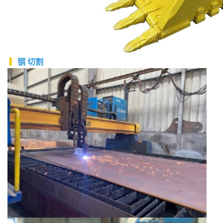
▎
钢
切割