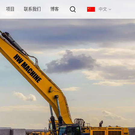
项目
联系我们
博客
中文
English
français
русский
español
português
中文