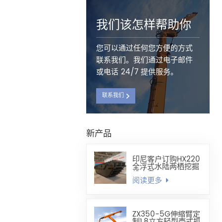
我们该怎样帮助你
您可以通过任何您方便的方式
联系我们。我们通过电子邮件
或电话 24/7 提供服务。
联系我们
新产品
印尼客户订购HX220
全浮式水陆两栖挖掘
机底盘
阅读更多
ZX350-5G伸缩臂定
制1.8立方轻型壳式抓