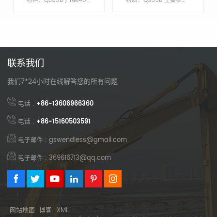
材料：Q355B / NM400主要参数模型CAT336桶保护块是的桶销NO桶容积/立方米1.0配重不需要
材质：Q355B 主要参数模型CAT320铲斗保护块是的铲斗销NO铲斗容积/M³1.0配重不需要
Duty Rock Bucket
联系我们
我们7*24小时在线解答您的所有问题
电话 :
+86-13606966360
电话 :
+86-15160503591
电子邮件 : gswendless@gmail.com
电子邮件 : 369616713@qq.com
网站地图
博客
XML