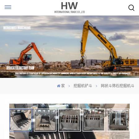
家
挖掘机铲斗
网状斗筛石挖掘机斗