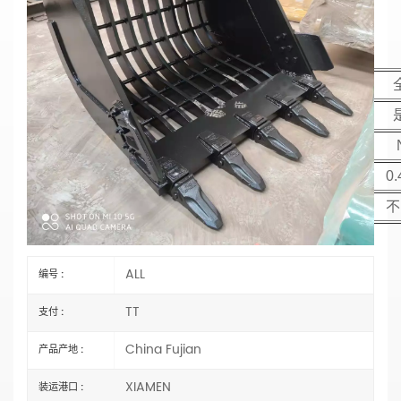
网状斗筛石挖掘机斗
材质：Q355B
主要参数
模型
铲斗保护块
铲斗销
铲斗容积/M³
0.
配重
不
ALL
编号 :
TT
支付 :
China Fujian
产品产地 :
XIAMEN
装运港口 :