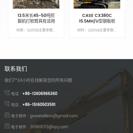
13.5米长45-50吨挖
CASE CX380C
掘机打桩臂具有适用
15.5MH/U型钢板桩
于Cat350的打桩深
围堰驱动臂
材质：Q355B主要参数模型CAT350动臂长度9.6M臂长4.2米锤头臂XM手臂油缸类型外贸类型（国外）配重X吨
材料：Q355B主要参数模型CX380C繁荣长度10.5 米臂长5米臂缸类型外贸类型（外国）配重7吨
度
联系我们
我们7*24小时在线解答您的所有问题
电话 :
+86-13606966360
电话 :
+86-15160503591
电子邮件 : gswendless@gmail.com
电子邮件 : 369616713@qq.com