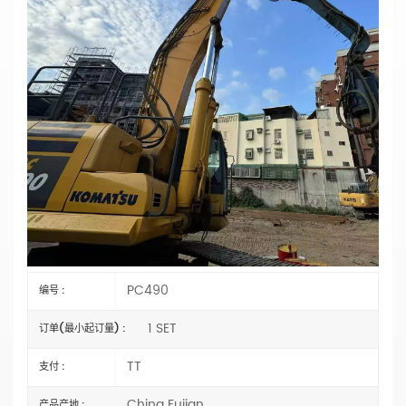
重型PC490可定制挖掘机桩臂，适用于地基工
程，厂家直销
主要参数
型号：PC490
类型：打桩挖掘机臂
长度：选择
材料：
Q355B 或 Q690D
状态：全新
臂式气缸类型：
外贸类型（外国）
规格：OEM
水桶容量：选择
认证：
CE、ISO9001:2000
PC490
编号 :
1 SET
订单(最小起订量) :
TT
支付 :
China Fujian
产品产地 :