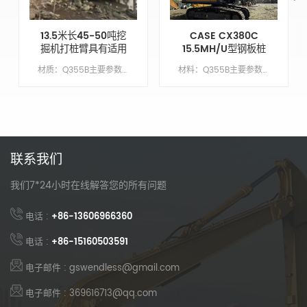
13.5米长45-50吨挖
CASE CX380C
掘机打桩臂具有适用
15.5MH/U型钢板桩
于Cat350的打桩深
围堰驱动臂
材质：Q355B主要参数模型CAT350动臂长度9.6M臂长4.2米锤头臂XM手臂油缸类型外贸类型（国外）配重X吨
材料：Q355B主要参数模型CX380C繁荣长度10.5 米臂长5米臂缸类型外贸类型（外国）配重7吨
度
联系我们
我们7*24小时在线解答您的所有问题
电话 :
+86-13606966360
电话 :
+86-15160503591
电子邮件 : gswendless@gmail.com
电子邮件 : 369616713@qq.com