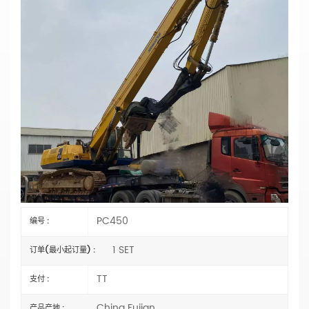
PC450重型可定制挖掘机桩臂，适用于基础工
程，厂家直销
主要参数
型号：PC450
类型：打桩挖掘机臂
长度：选择
材料：
Q355B 或 Q690D
状态：全新
臂式气缸类型：
外贸类型（外国）
规格：OEM
水桶容量：选择
认证：
CE、ISO9001:2000
PC450
编号 :
1 SET
订单(最小起订量) :
TT
支付 :
China Fujian
产品产地 :