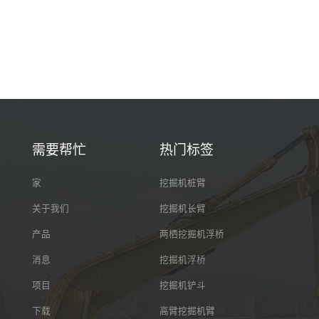
需要帮忙
热门标签
家
挖掘机桩臂
关于我们
挖掘机长臂
产品
两栖挖掘机浮桥
消息
挖掘机浮桥
项目
挖掘机铲斗
下载
高臂挖掘机臂