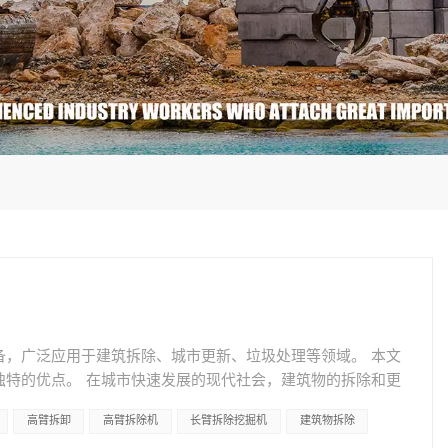
备，广泛应用于建筑拆除、城市更新、垃圾处理等领域。 本文
独特的优点。 在城市快速发展的现代社会，建筑物的拆除和更
要一种高效、安全、灵活的机械设备来完成这项工作。作为一
高臂拆卸
高臂拆除机
长臂拆除挖掘机
建筑物拆除
建筑拆除领域的首选工具。 1、使用范围： 三节式拆除臂可