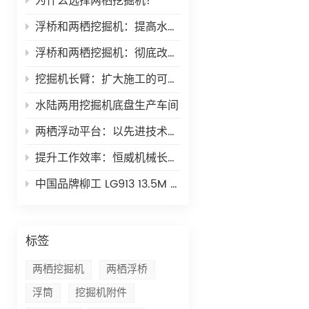
为什么选择两栖挖掘机？
浮桥和两栖挖掘机：提高水基施工效率
浮桥和两栖挖掘机：彻底改变水基建设项目
挖掘机长臂：扩大施工的可能性
水陆两用挖掘机底盘生产车间
两栖浮动平台：以先进技术革新水道工程
提升工作效率：恒威机械长臂的优势及应用
中国品牌柳工 LG913 13.5M 拆卸高臂
标签
两栖挖掘机
两栖浮桥
浮筒
挖掘机附件