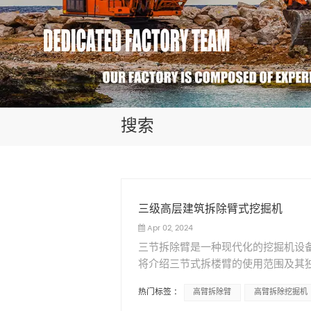
搜索
三级高层建筑拆除臂式挖掘机
Apr 02, 2024
三节拆除臂是一种现代化的挖掘机设
将介绍三节式拆楼臂的使用范围及其
新已成为不可避免的任务。这时就需
热门标签 :
高臂拆除臂
高臂拆除挖掘机
项创新技术，三节式拆除臂正逐渐成为