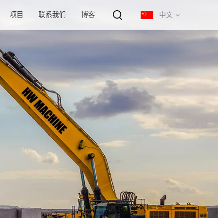
项目
联系我们
博客
中文
English
français
русский
español
português
中文