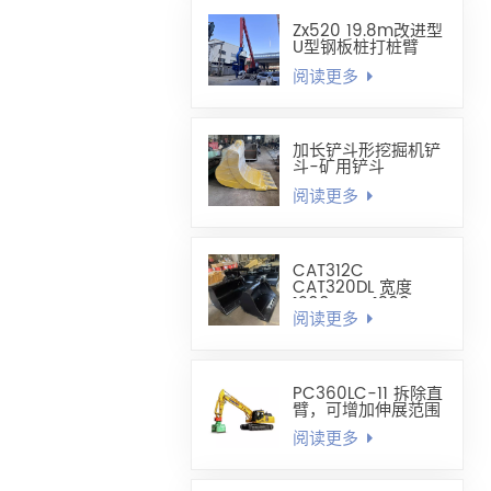
Zx520 19.8m改进型
U型钢板桩打桩臂
阅读更多
加长铲斗形挖掘机铲
斗-矿用铲斗
阅读更多
CAT312C
CAT320DL 宽度
1200mm-1300mm
阅读更多
调平铲斗
PC360LC-11 拆除直
臂，可增加伸展范围
阅读更多