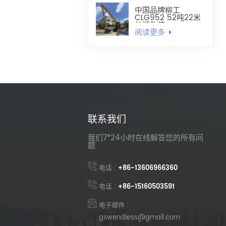
中国品牌柳工
CLG952 52吨22米
长臂改装
阅读更多
联系我们
我们7*24小时在线解答您的所有问
题
电话 :
+86-13606966360
电话 :
+86-15160503591
电子邮件 :
gswendless@gmail.com