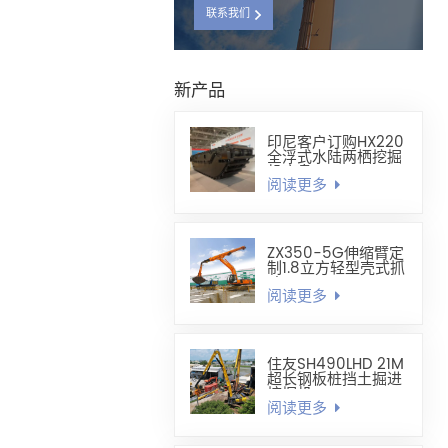
联系我们
新产品
印尼客户订购HX220
全浮式水陆两栖挖掘
机底盘
阅读更多
ZX350-5G伸缩臂定
制1.8立方轻型壳式抓
斗
阅读更多
住友SH490LHD 21M
超长钢板桩挡土掘进
挖掘机
阅读更多