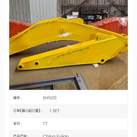
SH500挖掘机标准臂，适用于重型和高强度挖
掘作业，厂家直销。
主要参数
型号：SH500
类型：
标准臂
长度：选择
材料：
Q355B 或 Q690D
状态：全新
Loading...
机械臂气缸类型：
外贸类型（外国）
规格：OEM
水桶容量：选择
认证：
CE、ISO9001:2000
SH500
编号 :
1 SET
订单(最小起订量) :
TT
支付 :
China Fujian
产品产地 :