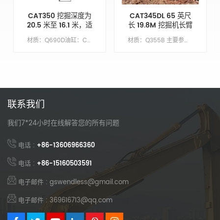
CAT350 挖掘深度为
CAT345DL 65 英尺
20.5 米至 16.1 米，适
长 19.8M 挖掘机长臂
用于开挖/平整和拆除
材质：Q690D油缸：CAT325铲斗/140-200臂繁荣：1160万臂长：8.9 米铲斗：0.7 立方米标准土方铲斗 / 1.0 立方米泥浆铲斗（平整）底漆/涂层：喷涂富锌底漆
材质：Q355B 主要参数 模型 电脑200 动臂长度 38英尺 臂长 27英尺 铲斗容积/M&sup3; 0.4 配重 3吨
作业。
联系我们
我们7*24小时在线解答您的所有问题
电话 :
+86-13606966360
电话 :
+86-15160503591
电子邮件 : gswendless@gmail.com
电子邮件 : 369616713@qq.com