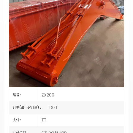
ZX200 15米长臂挖掘机臂及斗杆，适用于疏浚
和深挖作业
主要参数
型号：ZX200
类型：
长臂挖掘机
长度：15米
材料：
Q355B 或 Q690D
状态：全新
机械臂气缸类型：
外贸类型（外国）
规格：OEM
水桶容量：选择
认证：
CE、ISO9001:2000
ZX200
编号 :
1 SET
订单(最小起订量) :
TT
支付 :
China Fujian
产品产地 :