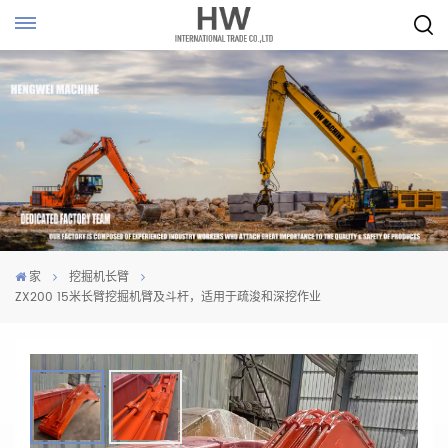
家
挖掘机长臂
ZX200 15米长臂挖掘机臂及斗杆，适用于疏浚和深挖作业