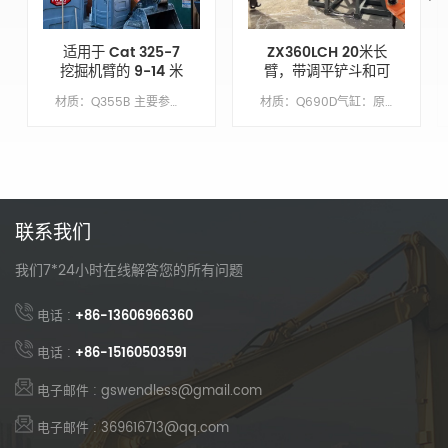
适用于 Cat 325-7
ZX360LCH 20米长
挖掘机臂的 9-14 米
臂，带调平铲斗和可
可伸缩斗杆增强挖掘
拆卸铲斗齿
材质：Q355B 主要参数 模型 CAT325-7 动臂长度 XX 臂长 9 铲斗容积/M&sup3; 0.7 配重 不需要
材质：Q690D气缸：原始尺寸繁荣：1137万臂长：8.63 米桶：1.5 立方米底漆/涂层：喷涂富锌底漆
能力
联系我们
我们7*24小时在线解答您的所有问题
电话 :
+86-13606966360
电话 :
+86-15160503591
电子邮件 : gswendless@gmail.com
电子邮件 : 369616713@qq.com