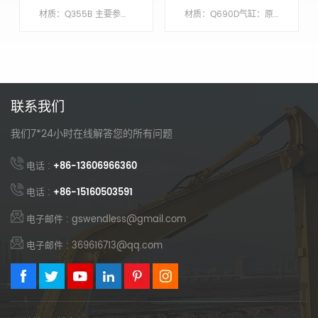
可伸缩斗杆增强挖掘
拆卸铲斗齿
材质：Q355B 主要参数 模型 CAT325-7 动臂长度 XX 臂长 9 铲斗容积/M&sup3; 0.7 配重 不需要
材质：Q690D气缸：原始尺寸繁荣：1137万臂长：8.63 米桶：1.5 立方米底漆/涂层：喷涂富锌底漆
能力
联系我们
我们7*24小时在线解答您的所有问题
电话 :
+86-13606966360
电话 :
+86-15160503591
电子邮件 : gswendless@gmail.com
电子邮件 : 369616713@qq.com