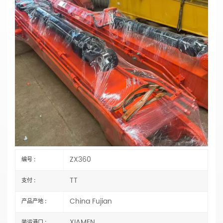
ZX360挖掘机，20米长臂，专为疏浚和深基坑
开挖工程定制
主要参数
型号：ZX360
类型：
长臂挖掘机
长度：20米
材料：
Q355B 或 Q690D
状态：全新
臂式气缸类型：
外贸类型（外国）
规格：OEM
水桶容量：选择
认证：
CE、ISO9001:2000
ZX360
编号 :
TT
支付 :
China Fujian
产品产地 :
XIAMEN
装运港口 :