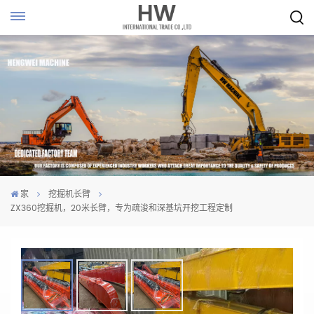
家
挖掘机长臂
ZX360挖掘机，20米长臂，专为疏浚和深基坑开挖工程定制