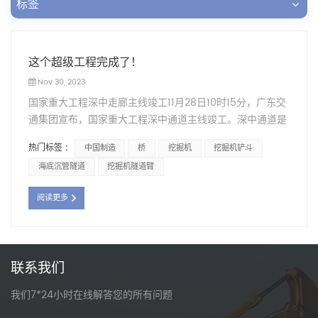
标签
这个超级工程完成了！
Nov 30, 2023
国家重大工程深中走廊主线竣工11月28日10时15分，广东交
通集团宣布，国家重大工程深中通道主线竣工。深中通道是
连接深圳和中山的跨海通道。是集“桥、岛、隧道、水下互
热门标签 :
中国制造
桥
挖掘机
挖掘机铲斗
联”于一体的跨海集群工程。工程采用东隧道、西桥梁方案。
海底沉管隧道
挖掘机隧道臂
该线路以深圳机场立交为起点，与广深沿海高速二期衔接，
向西穿越珠江口，降落中山马鞍岛，与在建高速公路接驳，
阅读更多
通过连接线实现登陆海峡两岸的深圳、中山、广州。项目全
长24公里，双向八车道，设计时速100公里。是目前全球综
合建设难度最大的跨海集群项目。工程在建设过程中创造了
世界首条超长双向八车道海底沉管隧道等多项“世界之最”。
联系我们
目前，项目正在全力推进房屋、机电及附属工程建设。计划
于2024年建成通车，届时中山至深圳的车程将由约2小时缩
我们7*24小时在线解答您的所有问题
短至30分钟以内。