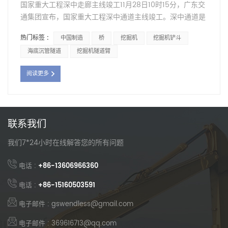
到不良地质时，能够安全平稳通过，提高了开放式TBM应对
国家重大工程深中走廊主线竣工11月28日10时15分，广东交
复杂地质隧道的能力。 此次，&ldquo;蜀昌一号&rdquo;露
通集团宣布，国家重大工程深中通道主线竣工。深中通道是
天TBM用于西乡高速公路燕园隧道施工，是推动西乡高速公
连接深圳和中山的跨海通道。是集“桥、岛、隧道、水下互
热门标签 :
中国制造
桥
挖掘机
挖掘机铲斗
路隧道工程安全高效建设的重要举措。未来，铁建重工将与
联”于一体的跨海集群工程。工程采用东隧道、西桥梁方案。
海底沉管隧道
挖掘机隧道臂
蜀道集团四川路桥精诚合作，为盐源隧道早日竣工共同努
该线路以深圳机场立交为起点，与广深沿海高速二期衔接，
力。
向西穿越珠江口，降落中山马鞍岛，与在建高速公路接驳，
阅读更多
通过连接线实现登陆海峡两岸的深圳、中山、广州。项目全
长24公里，双向八车道，设计时速100公里。是目前全球综
合建设难度最大的跨海集群项目。工程在建设过程中创造了
世界首条超长双向八车道海底沉管隧道等多项“世界之最”。
联系我们
目前，项目正在全力推进房屋、机电及附属工程建设。计划
于2024年建成通车，届时中山至深圳的车程将由约2小时缩
我们7*24小时在线解答您的所有问题
短至30分钟以内。
电话 :
+86-13606966360
电话 :
+86-15160503591
电子邮件 : gswendless@gmail.com
电子邮件 : 369616713@qq.com