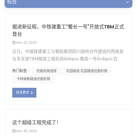
标签
掘进新征程，中铁建重工“蜀长一号”开放式TBM正式
登台
Nov 22, 2023
近日，中国铁建重工与蜀路集团四川路桥合作建造的西南首
台多支架TBM隧道工程机具&ldquo;蜀昌一号&rdquo;在
TJ5标段成功举行踏步仪式。西乡高速，标志着西乡高速的
热门标签 :
挖掘机隧道臂
花园隧道 花园隧道挖掘机臂
通车。港高速燕园隧道正式进入TBM施工阶段。 据了解，
卡特彼勒隧道挖掘机臂
西乡高速公路燕园隧道施工采用的是&ldquo;蜀昌一号
&rdquo;露天TBM。隧道引导隧道设计断面尺寸直径8.5
阅读更多
米，开挖长度10公里，隧道沿线为人字形斜坡。 铁建重工研
发团队重点分析燕园隧道地质特征，结合百余台TBM设计、
使用、施工经验，增加了钢管片支护、辅助推进、底拱锚杆
钻进等技术钻机升级到现有成熟的开放式TBM。等创新设
这个超级工程完成了！
计，适应断层破碎带、软岩大变形、突发泥水、低瓦斯等不
Nov 30, 2023
良地质，保证TBM在地质适宜时持续、平衡、快速掘进。遇