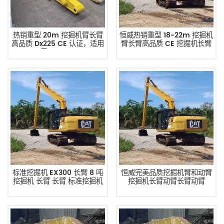
热销重型 20m 挖掘机臂长臂
恒威热销重型 18-22m 挖掘机
高品质 Dx225 CE 认证，适用
臂长臂高品质 CE 挖掘机长臂
于 Cat336
标准挖掘机 EX300 长臂 8 吨
恒威完美品质挖掘机臂和动臂
挖掘机 长臂 长臂 标准挖掘机
挖掘机长臂动臂长臂动臂