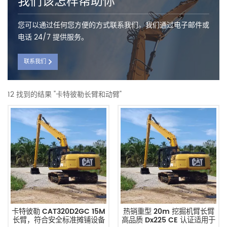
我们该怎样帮助你
您可以通过任何您方便的方式联系我们。我们通过电子邮件或
电话 24/7 提供服务。
联系我们
12 找到的结果 "卡特彼勒长臂和动臂"
卡特彼勒 CAT320D2GC 15M
热销重型 20m 挖掘机臂长臂
长臂，符合安全标准摊铺设备
高品质 Dx225 CE 认证适用于