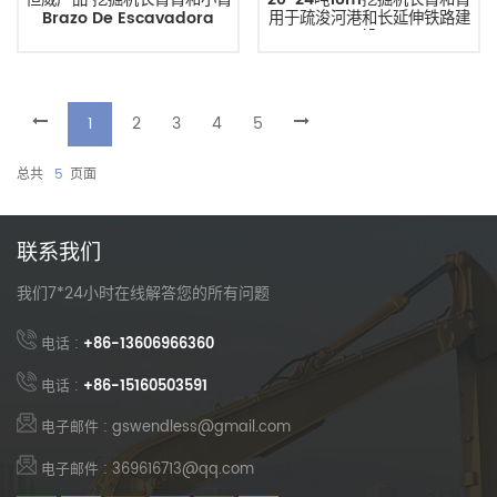
Brazo De Escavadora
用于疏浚河港和长延伸铁路建
设
1
2
3
4
5
总共
5
页面
联系我们
我们7*24小时在线解答您的所有问题
电话 :
+86-13606966360
电话 :
+86-15160503591
电子邮件 : gswendless@gmail.com
电子邮件 : 369616713@qq.com