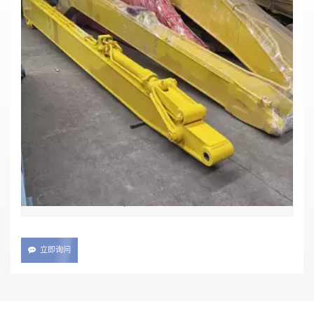
恒威产品 挖掘机长臂臂和小臂 Brazo De
Escavadora
材质：Q355B
主要参数
Cat336
编号 :
TT
支付 :
XIAMEN
装运港口 :
20days
交货时间 :
立即询问