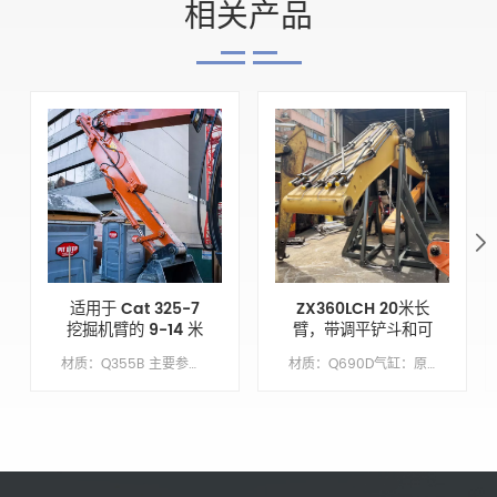
相关产品
适用于 Cat 325-7
ZX360LCH 20米长
挖掘机臂的 9-14 米
臂，带调平铲斗和可
可伸缩斗杆增强挖掘
拆卸铲斗齿
材质：Q355B 主要参数 模型 CAT325-7 动臂长度 XX 臂长 9 铲斗容积/M&sup3; 0.7 配重 不需要
材质：Q690D气缸：原始尺寸繁荣：1137万臂长：8.63 米桶：1.5 立方米底漆/涂层：喷涂富锌底漆
能力