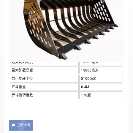
滑移装载机铲斗带抓斗叉的骨架岩石铲斗 5 -
30 吨建筑用
材质：Q355B & NM400
主要参数
最大挖掘半径
17300毫米
最大切割深度
12500毫米
垂直最大切割深度
11600毫米
最大切割高度
15300毫米
最大卸载高度
13000毫米
最小旋转半径
5100毫米
3
铲斗容量
0.4M
铲斗旋转度数
170度
立即询问