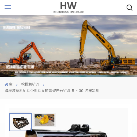
家
挖掘机铲斗
滑移装载机铲斗带抓斗叉的骨架岩石铲斗 5 - 30 吨建筑用