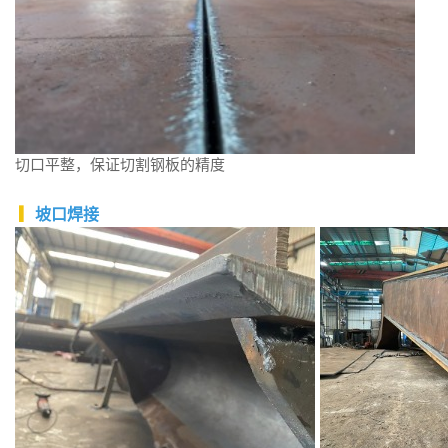
切口平整，保证切割钢板的精度
▎
坡口焊接