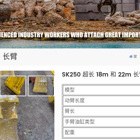
m 长臂
家
SK250 超长 18m 和 22m 
模型
动臂长度
臂长
手臂油缸类型
配重