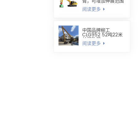
臂，可增加伸展范围
阅读更多
中国品牌柳工
CLG952 52吨22米
长臂改装
阅读更多