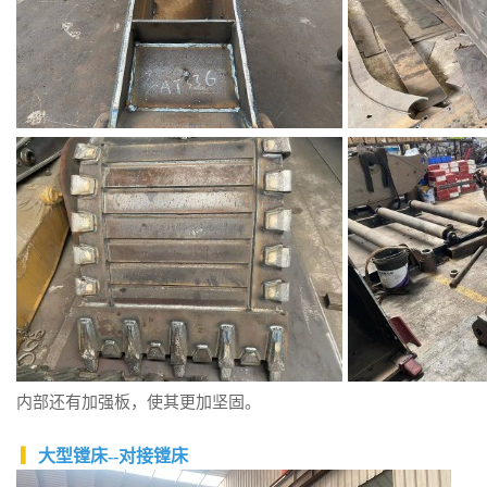
内部还有加强板，使其更加坚固。
▎
大型镗床--对接镗床