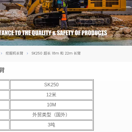
挖掘机长臂
SK250 超长 18m 和 22m 长臂
长臂
SK250
12米
10M
外贸类型（国外）
3吨