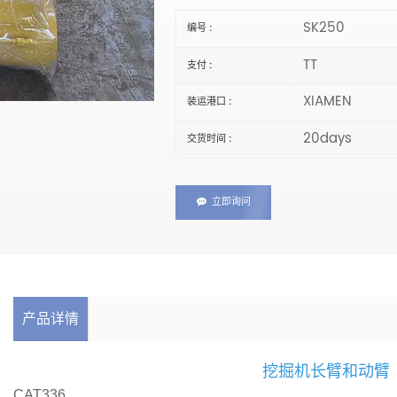
SK250
编号 :
TT
支付 :
XIAMEN
装运港口 :
20days
交货时间 :
立即询问
产品详情
挖掘机长臂和动臂
CAT336