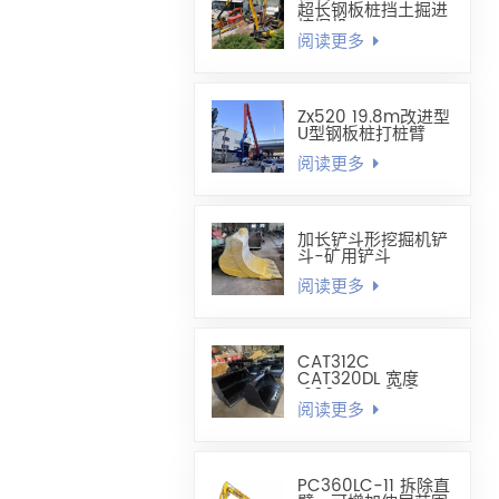
超长钢板桩挡土掘进
挖掘机
阅读更多
Zx520 19.8m改进型
U型钢板桩打桩臂
阅读更多
加长铲斗形挖掘机铲
斗-矿用铲斗
阅读更多
CAT312C
CAT320DL 宽度
1200mm-1300mm
阅读更多
调平铲斗
PC360LC-11 拆除直