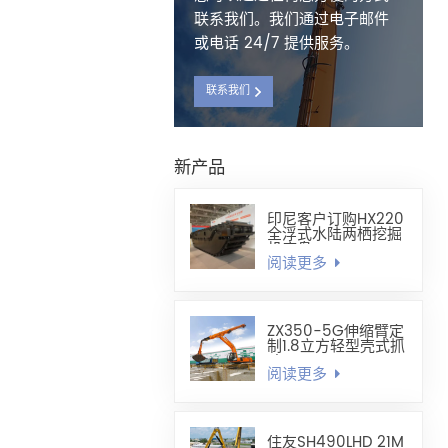
联系我们。我们通过电子邮件
或电话 24/7 提供服务。
联系我们
新产品
印尼客户订购HX220
全浮式水陆两栖挖掘
机底盘
阅读更多
ZX350-5G伸缩臂定
制1.8立方轻型壳式抓
斗
阅读更多
住友SH490LHD 21M