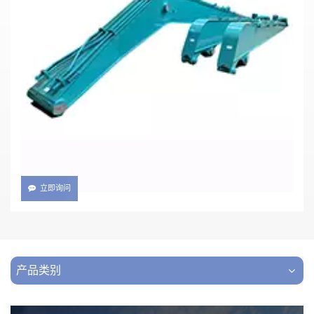
适用于沃尔沃挖掘机的优质长臂动臂和斗杆
Volvo
编号 :
TT
支付 :
XIAMEN
装运港口 :
20days
交货时间 :
立即询问
产品类别