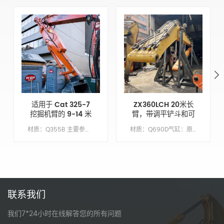
适用于 Cat 325-7
ZX360LCH 20米长
挖掘机臂的 9-14 米
臂，带调平铲斗和可
可伸缩斗杆增强挖掘
拆卸铲斗齿
材质：Q355B 主要参数 模型 CAT325-7 动臂长度 XX 臂长 9 铲斗容积/M&sup3; 0.7 配重 不需要
材质：Q690D气缸：原始尺寸繁荣：1137万臂长：8.63 米桶：1.5 立方米底漆/涂层：喷涂富锌底漆
能力
联系我们
我们7*24小时在线解答您的所有问题